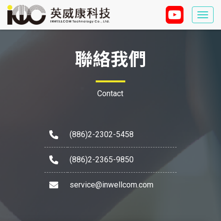
Togg
navi
聯絡我們
Contact
(886)2-2302-5458
(886)2-2365-9850
service@inwellcom.com