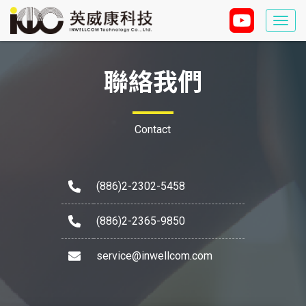
Togg
navi
聯絡我們
Contact
(886)2-2302-5458
(886)2-2365-9850
service@inwellcom.com