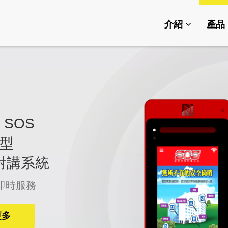
介紹
產品
 SOS
型
對講系統
即時服務
更多