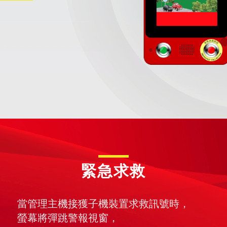
緊急求救
當管理主機接獲子機裝置求救訊號時，
螢幕將彈跳警報視窗，