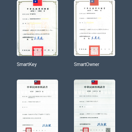
SmartKey
SmartOwner