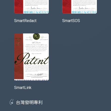
SmartRedact
SmartSOS
SmartLink
台灣發明專利