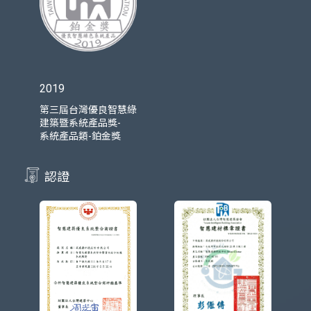
2019
第三屆台灣優良智慧綠
建築暨系統產品獎-
系統產品類-鉑金獎
認證