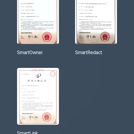
SmartOwner
SmartRedact
SmartLink